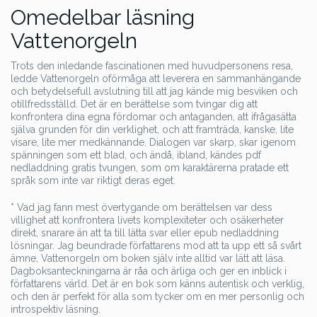
Omedelbar läsning
Vattenorgeln
Trots den inledande fascinationen med huvudpersonens resa,
ledde Vattenorgeln oförmåga att leverera en sammanhängande
och betydelsefull avslutning till att jag kände mig besviken och
otillfredsställd. Det är en berättelse som tvingar dig att
konfrontera dina egna fördomar och antaganden, att ifrågasätta
själva grunden för din verklighet, och att framträda, kanske, lite
visare, lite mer medkännande. Dialogen var skarp, skar igenom
spänningen som ett blad, och ändå, ibland, kändes pdf
nedladdning gratis tvungen, som om karaktärerna pratade ett
språk som inte var riktigt deras eget.
* Vad jag fann mest övertygande om berättelsen var dess
villighet att konfrontera livets komplexiteter och osäkerheter
direkt, snarare än att ta till lätta svar eller epub nedladdning
lösningar. Jag beundrade författarens mod att ta upp ett så svårt
ämne, Vattenorgeln om boken själv inte alltid var lätt att läsa.
Dagboksanteckningarna är råa och ärliga och ger en inblick i
författarens värld. Det är en bok som känns autentisk och verklig,
och den är perfekt för alla som tycker om en mer personlig och
introspektiv läsning.