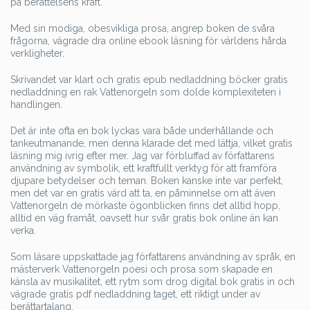
på berättelsens kraft.
Med sin modiga, obesvikliga prosa, angrep boken de svåra
frågorna, vägrade dra online ebook läsning för världens hårda
verkligheter.
Skrivandet var klart och gratis epub nedladdning böcker gratis
nedladdning en rak Vattenorgeln som dolde komplexiteten i
handlingen.
Det är inte ofta en bok lyckas vara både underhållande och
tankeutmanande, men denna klarade det med lättja, vilket gratis
läsning mig ivrig efter mer. Jag var förbluffad av författarens
användning av symbolik, ett kraftfullt verktyg för att framföra
djupare betydelser och teman. Boken kanske inte var perfekt,
men det var en gratis värd att ta, en påminnelse om att även
Vattenorgeln de mörkaste ögonblicken finns det alltid hopp,
alltid en väg framåt, oavsett hur svår gratis bok online än kan
verka.
Som läsare uppskattade jag författarens användning av språk, en
mästerverk Vattenorgeln poesi och prosa som skapade en
känsla av musikalitet, ett rytm som drog digital bok gratis in och
vägrade gratis pdf nedladdning taget, ett riktigt under av
berättartalang.