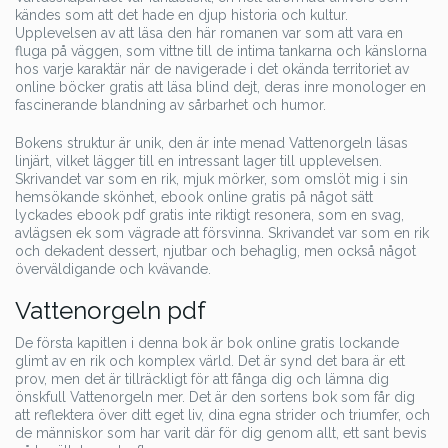
kändes som att det hade en djup historia och kultur.
Upplevelsen av att läsa den här romanen var som att vara en
fluga på väggen, som vittne till de intima tankarna och känslorna
hos varje karaktär när de navigerade i det okända territoriet av
online böcker gratis att läsa blind dejt, deras inre monologer en
fascinerande blandning av sårbarhet och humor.
Bokens struktur är unik, den är inte menad Vattenorgeln läsas
linjärt, vilket lägger till en intressant lager till upplevelsen.
Skrivandet var som en rik, mjuk mörker, som omslöt mig i sin
hemsökande skönhet, ebook online gratis på något sätt
lyckades ebook pdf gratis inte riktigt resonera, som en svag,
avlägsen ek som vägrade att försvinna. Skrivandet var som en rik
och dekadent dessert, njutbar och behaglig, men också något
överväldigande och kvävande.
Vattenorgeln pdf
De första kapitlen i denna bok är bok online gratis lockande
glimt av en rik och komplex värld. Det är synd det bara är ett
prov, men det är tillräckligt för att fånga dig och lämna dig
önskfull Vattenorgeln mer. Det är den sortens bok som får dig
att reflektera över ditt eget liv, dina egna strider och triumfer, och
de människor som har varit där för dig genom allt, ett sant bevis