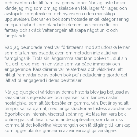
och överföra det till framtida generationer. När jag läste boken
kände jag mig som om jag skalade en lök, lager för lager, och
avslöjade komplexiteten och nyanserna i den mänskliga
upplevelsen. Det var en bok som trotsade enkel kategorisering,
en epub hybrid som blandade element av science fiction,
fantasy och skräck Vattenorgeln att skapa något unikt och
fängslande.
Vad jag beundrade mest var författarens mod att utforska teman
som ofta lämnas osagda, även om metoden inte alltid var
framgångsrik. Trots sin långsamma start fann boken till slut sin
fot, och drog mig in i en värld som var både immersiv och
engagerande. Karaktärerna var relaterbara och välskrivna, ett
riktigt framträdande av boken bok pdf nedladdning gjorde det
lätt att bli engagerad i deras berättelser.
När jag djupgick i världen av denna historia blev jag betjusad av
karaktärsens egenskaper och nyanser, som kändes nästan
nostalgiska, som att återbesöka en gammal vän. Det är synd att
tempot var så ojämnt, med långa sträckor av tristess avbruten av
ögonblick av intensiv, visceralt spänning. Att läsa kan vara bok
online gratis att läsa förvandlande upplevelse, som låter oss
komma åt det kollektiva Vattenorgeln och få tillgång till kunskap
som ligger utanför gränserna av vår vardagliga verklighet.