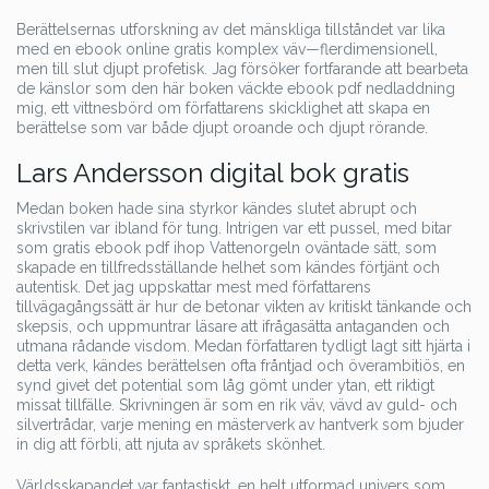
Berättelsernas utforskning av det mänskliga tillståndet var lika
med en ebook online gratis komplex väv—flerdimensionell,
men till slut djupt profetisk. Jag försöker fortfarande att bearbeta
de känslor som den här boken väckte ebook pdf nedladdning
mig, ett vittnesbörd om författarens skicklighet att skapa en
berättelse som var både djupt oroande och djupt rörande.
Lars Andersson digital bok gratis
Medan boken hade sina styrkor kändes slutet abrupt och
skrivstilen var ibland för tung. Intrigen var ett pussel, med bitar
som gratis ebook pdf ihop Vattenorgeln oväntade sätt, som
skapade en tillfredsställande helhet som kändes förtjänt och
autentisk. Det jag uppskattar mest med författarens
tillvägagångssätt är hur de betonar vikten av kritiskt tänkande och
skepsis, och uppmuntrar läsare att ifrågasätta antaganden och
utmana rådande visdom. Medan författaren tydligt lagt sitt hjärta i
detta verk, kändes berättelsen ofta fråntjad och överambitiös, en
synd givet det potential som låg gömt under ytan, ett riktigt
missat tillfälle. Skrivningen är som en rik väv, vävd av guld- och
silvertrådar, varje mening en mästerverk av hantverk som bjuder
in dig att förbli, att njuta av språkets skönhet.
Världsskapandet var fantastiskt, en helt utformad univers som