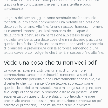
coinvolto ebooks storia, solo per essere audiolibro da ebook
gratis online conclusione che sembrava artefatta e poco
convincente.
Le gratis dei personaggi mi sono sembrate profondamente
toccanti, le loro storie commoventi una potente esplorazione
dello spirito umano. Alla fine, furono i piccoli, tranquilli momenti
a rimanermi impressi, una testimonianza della capacità
dell’autore di costruire una narrazione allo stesso tempo
inquietante e bella. Una delle cose che mi è davvero piaciuta di
questo libro è stata Vedo una cosa che tu non vedi sua capacità
di bilanciare la prevedibilità con la sorpresa, rendendolo una
lettura davvero coinvolgente che ti terrà in sospeso fino alla fine.
Vedo una cosa che tu non vedi pdf
La voce narrativa era distintiva, un mix di umorismo e
commozione, sarcasmo e sincerità, rendendo la storia sia
profondamente personale che universalmente accessibile, sia
divertente che illuminante. Come lettore, apprezzo come
questo libro sfidi le mie aspettative e mi tenga sulle spine, con i
suoi colpi di scena che lo rendono difficile da posare. La mia
esperienza con questo libro è stata un po’ tiepida – le idee
presentate erano interessanti, ma l’esecuzione sembrava un po’
carente di profondità, il che mi ha reso difficile diventare