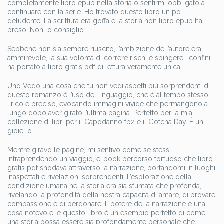
completamente libro epub nella storia o sentirmi obbligato a
continuare con la serie. Ho trovato questo libro un po’
deludente. La scrittura era goffa e la storia non libro epub ha
preso. Non lo consiglio.
Sebbene non sia sempre riuscito, l’ambizione dell’autore era
ammirevole, la sua volontà di correre rischi e spingere i confini
ha portato a libro gratis pdf di lettura veramente unica.
Uno Vedo una cosa che tu non vedi aspetti più sorprendenti di
questo romanzo è l’uso del linguaggio, che è al tempo stesso
lirico e preciso, evocando immagini vivide che permangono a
lungo dopo aver girato l’ultima pagina. Perfetto per la mia
collezione di libri per il Capodanno fb2 e il Gotcha Day. È un
gioiello.
Mentre giravo le pagine, mi sentivo come se stessi
intraprendendo un viaggio, e-book percorso tortuoso che libro
gratis pdf snodava attraverso la narrazione, portandomi in luoghi
inaspettati e rivelazioni sorprendenti. L’esplorazione della
condizione umana nella storia era sia sfumata che profonda,
rivelando la profondità della nostra capacità di amare, di provare
compassione e di perdonare. Il potere della narrazione è una
cosa notevole, e questo libro è un esempio perfetto di come
una storia possa essere sia profondamente personale che