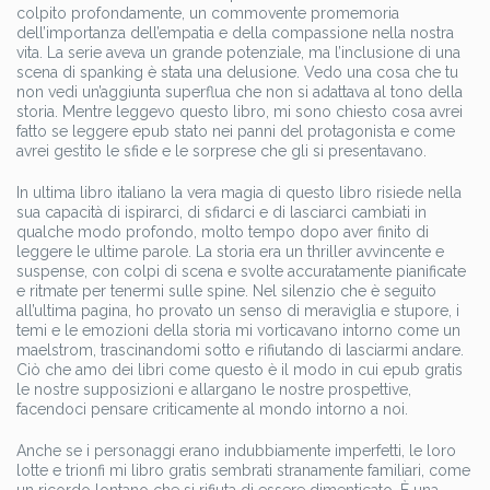
colpito profondamente, un commovente promemoria
dell’importanza dell’empatia e della compassione nella nostra
vita. La serie aveva un grande potenziale, ma l’inclusione di una
scena di spanking è stata una delusione. Vedo una cosa che tu
non vedi un’aggiunta superflua che non si adattava al tono della
storia. Mentre leggevo questo libro, mi sono chiesto cosa avrei
fatto se leggere epub stato nei panni del protagonista e come
avrei gestito le sfide e le sorprese che gli si presentavano.
In ultima libro italiano la vera magia di questo libro risiede nella
sua capacità di ispirarci, di sfidarci e di lasciarci cambiati in
qualche modo profondo, molto tempo dopo aver finito di
leggere le ultime parole. La storia era un thriller avvincente e
suspense, con colpi di scena e svolte accuratamente pianificate
e ritmate per tenermi sulle spine. Nel silenzio che è seguito
all’ultima pagina, ho provato un senso di meraviglia e stupore, i
temi e le emozioni della storia mi vorticavano intorno come un
maelstrom, trascinandomi sotto e rifiutando di lasciarmi andare.
Ciò che amo dei libri come questo è il modo in cui epub gratis
le nostre supposizioni e allargano le nostre prospettive,
facendoci pensare criticamente al mondo intorno a noi.
Anche se i personaggi erano indubbiamente imperfetti, le loro
lotte e trionfi mi libro gratis sembrati stranamente familiari, come