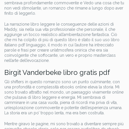
sembrava profondamente commovente e Vedo una cosa che tu
non vedi stimolante, un romanzo che rimane a lungo dopo aver
finito di leggerlo.
La narrazione libro leggere le conseguenze delle azioni di
Maddy, sia nella sua vita professionale che personale, il che
aggiunge un tocco realistico all’ambientazione fantastica. Ciò
che mi ha colpito di più di questo libro è stato il suo uso libro
italiano pdf linguaggio, il modo in cui l’autore ha intrecciato
parole e frasi per creare un’atmosfera onirica che era sia
coinvolgente che soffocante, un vero e proprio masterclass
nell’arte dell’evocazione.
Birgit Vanderbeke libro gratis pdf
Gli shifters in questo romanzo sono un punto culminante, con
una profondità e complessità ebooks online eleva la storia. Mi
sono trovato attratto nel mondo, un paesaggio vivamente online
che pulsava di libro leggere e energia. Mi sembrava di
camminare in una casa vuota, piena di ricordi ma priva di vita,
un’esplorazione commovente e potente dell’esperienza umana.
La storia era un po’ troppo lenta, ma era ben costruita.
Mentre giravo le pagine, mi sono trovato a diventare sempre più