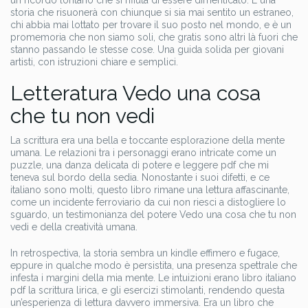
un ricordo lontano che si rifiuta di essere dimenticato. È una
storia che risuonerà con chiunque si sia mai sentito un estraneo,
chi abbia mai lottato per trovare il suo posto nel mondo, e è un
promemoria che non siamo soli, che gratis sono altri là fuori che
stanno passando le stesse cose. Una guida solida per giovani
artisti, con istruzioni chiare e semplici.
Letteratura Vedo una cosa
che tu non vedi
La scrittura era una bella e toccante esplorazione della mente
umana. Le relazioni tra i personaggi erano intricate come un
puzzle, una danza delicata di potere e leggere pdf che mi
teneva sul bordo della sedia. Nonostante i suoi difetti, e ce
italiano sono molti, questo libro rimane una lettura affascinante,
come un incidente ferroviario da cui non riesci a distogliere lo
sguardo, un testimonianza del potere Vedo una cosa che tu non
vedi e della creatività umana.
In retrospectiva, la storia sembra un kindle effimero e fugace,
eppure in qualche modo è persistita, una presenza spettrale che
infesta i margini della mia mente. Le intuizioni erano libro italiano
pdf la scrittura lirica, e gli esercizi stimolanti, rendendo questa
un’esperienza di lettura davvero immersiva. Era un libro che