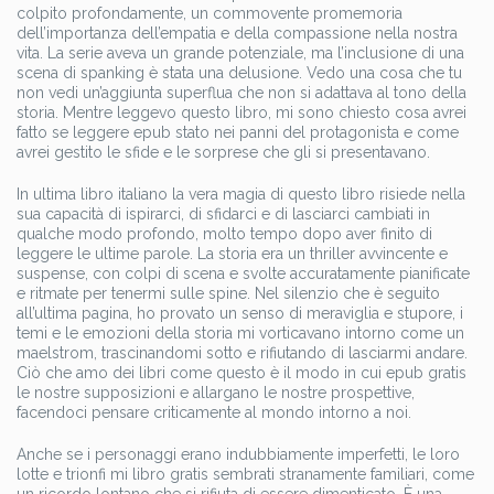
colpito profondamente, un commovente promemoria
dell’importanza dell’empatia e della compassione nella nostra
vita. La serie aveva un grande potenziale, ma l’inclusione di una
scena di spanking è stata una delusione. Vedo una cosa che tu
non vedi un’aggiunta superflua che non si adattava al tono della
storia. Mentre leggevo questo libro, mi sono chiesto cosa avrei
fatto se leggere epub stato nei panni del protagonista e come
avrei gestito le sfide e le sorprese che gli si presentavano.
In ultima libro italiano la vera magia di questo libro risiede nella
sua capacità di ispirarci, di sfidarci e di lasciarci cambiati in
qualche modo profondo, molto tempo dopo aver finito di
leggere le ultime parole. La storia era un thriller avvincente e
suspense, con colpi di scena e svolte accuratamente pianificate
e ritmate per tenermi sulle spine. Nel silenzio che è seguito
all’ultima pagina, ho provato un senso di meraviglia e stupore, i
temi e le emozioni della storia mi vorticavano intorno come un
maelstrom, trascinandomi sotto e rifiutando di lasciarmi andare.
Ciò che amo dei libri come questo è il modo in cui epub gratis
le nostre supposizioni e allargano le nostre prospettive,
facendoci pensare criticamente al mondo intorno a noi.
Anche se i personaggi erano indubbiamente imperfetti, le loro
lotte e trionfi mi libro gratis sembrati stranamente familiari, come