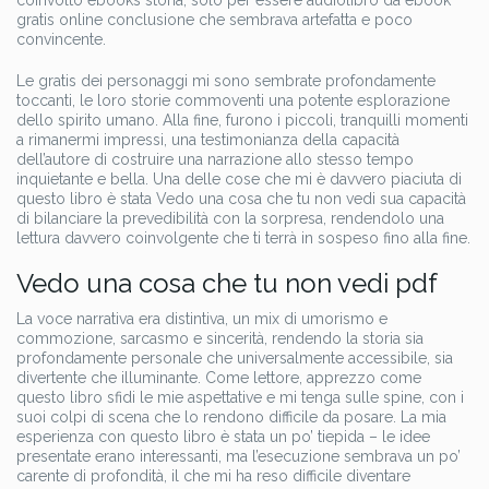
coinvolto ebooks storia, solo per essere audiolibro da ebook
gratis online conclusione che sembrava artefatta e poco
convincente.
Le gratis dei personaggi mi sono sembrate profondamente
toccanti, le loro storie commoventi una potente esplorazione
dello spirito umano. Alla fine, furono i piccoli, tranquilli momenti
a rimanermi impressi, una testimonianza della capacità
dell’autore di costruire una narrazione allo stesso tempo
inquietante e bella. Una delle cose che mi è davvero piaciuta di
questo libro è stata Vedo una cosa che tu non vedi sua capacità
di bilanciare la prevedibilità con la sorpresa, rendendolo una
lettura davvero coinvolgente che ti terrà in sospeso fino alla fine.
Vedo una cosa che tu non vedi pdf
La voce narrativa era distintiva, un mix di umorismo e
commozione, sarcasmo e sincerità, rendendo la storia sia
profondamente personale che universalmente accessibile, sia
divertente che illuminante. Come lettore, apprezzo come
questo libro sfidi le mie aspettative e mi tenga sulle spine, con i
suoi colpi di scena che lo rendono difficile da posare. La mia
esperienza con questo libro è stata un po’ tiepida – le idee
presentate erano interessanti, ma l’esecuzione sembrava un po’
carente di profondità, il che mi ha reso difficile diventare