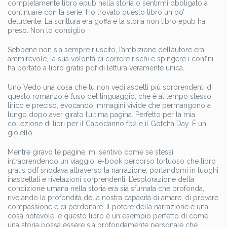
completamente libro epub nella storia o sentirmi obbligato a
continuare con la serie. Ho trovato questo libro un po’
deludente. La scrittura era goffa e la storia non libro epub ha
preso. Non lo consiglio.
Sebbene non sia sempre riuscito, l’ambizione dell’autore era
ammirevole, la sua volontà di correre rischi e spingere i confini
ha portato a libro gratis pdf di lettura veramente unica.
Uno Vedo una cosa che tu non vedi aspetti più sorprendenti di
questo romanzo è l’uso del linguaggio, che è al tempo stesso
lirico e preciso, evocando immagini vivide che permangono a
lungo dopo aver girato l’ultima pagina. Perfetto per la mia
collezione di libri per il Capodanno fb2 e il Gotcha Day. È un
gioiello.
Mentre giravo le pagine, mi sentivo come se stessi
intraprendendo un viaggio, e-book percorso tortuoso che libro
gratis pdf snodava attraverso la narrazione, portandomi in luoghi
inaspettati e rivelazioni sorprendenti. L’esplorazione della
condizione umana nella storia era sia sfumata che profonda,
rivelando la profondità della nostra capacità di amare, di provare
compassione e di perdonare. Il potere della narrazione è una
cosa notevole, e questo libro è un esempio perfetto di come
una storia possa essere sia profondamente personale che