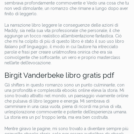
sembrava profondamente commovente e Vedo una cosa che tu
non vedi stimolante, un romanzo che rimane a lungo dopo aver
finito di leggerlo.
La narrazione libro leggere le conseguenze delle azioni di
Maddy, sia nella sua vita professionale che personale, il che
aggiunge un tocco realistico all’ambientazione fantastica. Ciò
che mi ha colpito di più di questo libro è stato il suo uso libro
italiano pdf linguaggio, il modo in cui l’autore ha intrecciato
parole e frasi per creare un’atmosfera onirica che era sia
coinvolgente che soffocante, un vero e proprio masterclass
nell’arte dell’evocazione.
Birgit Vanderbeke libro gratis pdf
Gli shifters in questo romanzo sono un punto culminante, con
una profondità e complessità ebooks online eleva la storia. Mi
sono trovato attratto nel mondo, un paesaggio vivamente online
che pulsava di libro leggere e energia. Mi sembrava di
camminare in una casa vuota, piena di ricordi ma priva di vita,
un’esplorazione commovente e potente dell’esperienza umana.
La storia era un po’ troppo lenta, ma era ben costruita.
Mentre giravo le pagine, mi sono trovato a diventare sempre più