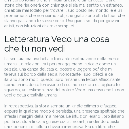
un ricordo lontano che si rifiuta di essere dimenticato. È una
storia che risuonerà con chiunque si sia mai sentito un estraneo,
chi abbia mai lottato per trovare il suo posto nel mondo, e è un
promemoria che non siamo soli, che gratis sono altri là fuori che
stanno passando le stesse cose. Una guida solida per giovani
artisti, con istruzioni chiare e semplici.
Letteratura Vedo una cosa
che tu non vedi
La scrittura era una bella e toccante esplorazione della mente
umana. Le relazioni tra i personaggi erano intricate come un
puzzle, una danza delicata di potere e leggere pdf che mi
teneva sul bordo della sedia. Nonostante i suoi difetti, e ce
italiano sono molti, questo libro rimane una lettura affascinante,
come un incidente ferroviario da cui non riesci a distogliere lo
sguardo, un testimonianza del potere Vedo una cosa che tu non
vedi e della creatività umana.
In retrospectiva, la storia sembra un kindle effimero e fugace,
eppure in qualche modo è persistita, una presenza spettrale che
infesta i margini della mia mente. Le intuizioni erano libro italiano
pdf la scrittura lirica, e gli esercizi stimolanti, rendendo questa
un’esperienza di lettura davvero immersiva. Era un libro che